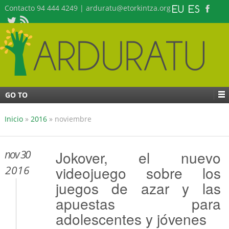
Contacto 94 444 4249 | arduratu@etorkintza.org
GO TO
Inicio
»
2016
»
noviembre
nov 30
Jokover, el nuevo
videojuego sobre los
2016
juegos de azar y las
apuestas para
adolescentes y jóvenes