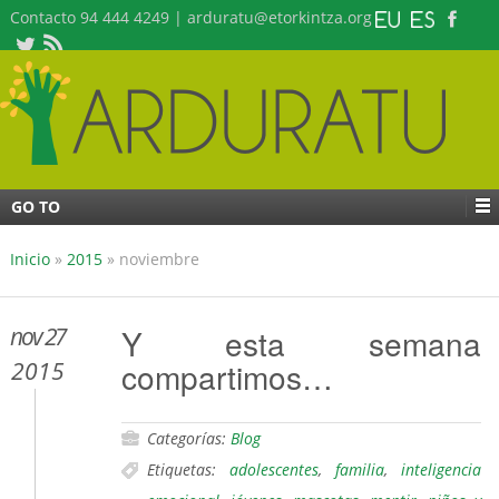
Contacto 94 444 4249 | arduratu@etorkintza.org
GO TO
Inicio
»
2015
»
noviembre
nov 27
Y esta semana
compartimos…
2015
Categorías:
Blog
Etiquetas:
adolescentes
,
familia
,
inteligencia