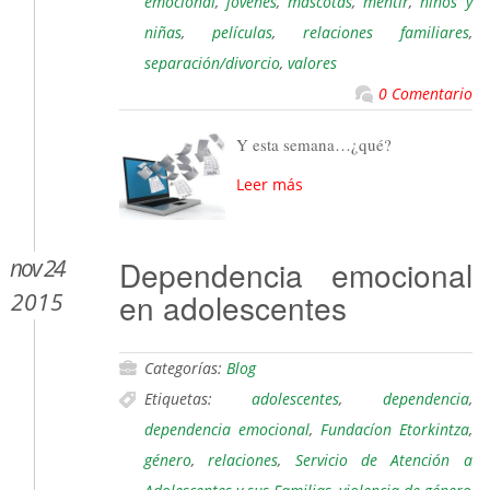
emocional
,
jóvenes
,
mascotas
,
mentir
,
niños y
niñas
,
películas
,
relaciones familiares
,
separación/divorcio
,
valores
0 Comentario
Y esta semana…¿qué?
Leer más
nov 24
Dependencia emocional
en adolescentes
2015
Categorías:
Blog
Etiquetas:
adolescentes
,
dependencia
,
dependencia emocional
,
Fundacíon Etorkintza
,
género
,
relaciones
,
Servicio de Atención a