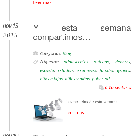
Leer más
nov 13
Y esta semana
compartimos…
2015
Categorías:
Blog
Etiquetas:
adolescentes
,
autismo
,
deberes
,
escuela
,
estudiar
,
exámenes
,
familia
,
género
,
hijos e hijas
,
niños y niñas
,
pubertad
0 Comentario
Las noticias de esta semana….
Leer más
nov 10