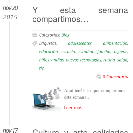
nov 20
Y esta semana
compartimos…
2015
Categorías:
Blog
Etiquetas:
adolescentes
,
alimentación
,
educación
,
escuela
,
estudiar
,
familia
,
higiene
,
niños y niñas
,
nuevas tecnologías
,
rutina
,
salud
,
tic
0 Comentario
Aquí tenéis lo que compartimos
esta semana…
Leer más
nov 17
Cultura y arte solidarios