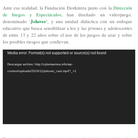
Ante esa realidad, la Fundación Etorkintza junto con la
Dirección
de Juegos y Espectáculos
, han diseñado un videojuego,
Jokover
denominado ‘
’, y una unidad didáctica con un enfoque
educativo que busca sensibilizar a los y las jóvenes y adolescentes
de entre 13 y 22 años sobre el uso de los juegos de azar y sobre
los posibles riesgos que conllevan.
Reproductor
Media error: Format(s) not supported or source(s) not found
de
Descargar archivo: http://cyberiaenea.info/wp-
vídeo
content/uploads/2016/11/jokover_cast.mp4?_=1