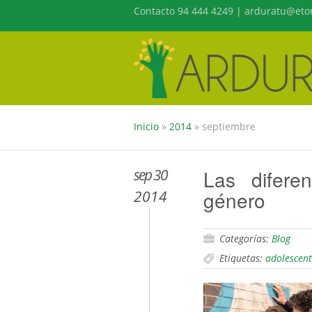
Contacto 94 444 4249 | arduratu@etor
Inicio
»
2014
»
septiembre
sep 30
Las difere
género
2014
Categorías:
Blog
Etiquetas:
adolescent