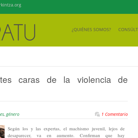
kintza.org
¿QUIÉNES SOMOS?
CONSÚL
ntes caras de la violencia de
es
,
género
1 Comentario
Según los y las expertas, el machismo juvenil, lejos de
desaparecer, va en aumento. Confirman que hay