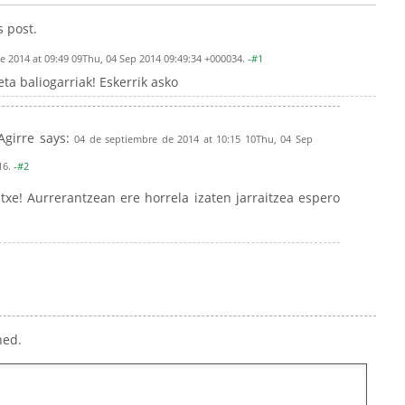
s post.
e 2014 at 09:49 09Thu, 04 Sep 2014 09:49:34 +000034.
-#1
eta baliogarriak! Eskerrik asko
Agirre
says:
04 de septiembre de 2014 at 10:15 10Thu, 04 Sep
16.
-#2
atxe! Aurrerantzean ere horrela izaten jarraitzea espero
hed.