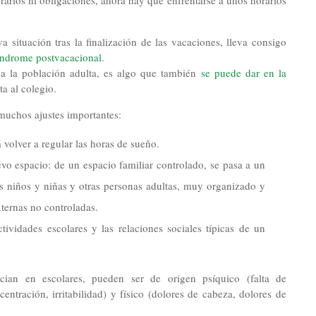
orarios ni obligaciones, ahora hay que enfrentarse a unos horarios
 situación tras la finalización de las vacaciones, lleva consigo
ndrome postvacacional
.
a la población adulta, es algo que también
se puede dar en la
ta al colegio.
muchos ajustes importantes:
 volver a regular las horas de sueño.
o espacio: de un espacio familiar controlado, se pasa a un
s niños y niñas y otras personas adultas, muy organizado y
ternas no controladas.
tividades escolares y las relaciones sociales típicas de un
cian en escolares, pueden ser de origen psíquico (falta de
ncentración, irritabilidad) y físico (dolores de cabeza, dolores de