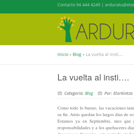
Contacto 94 444 4249 | arduratu@etor
Inicio
»
Blog
»
La vuelta al insti….
La vuelta al insti….
Categoría:
Blog
Por: Etorkintza
Como todo lo bueno, las vacaciones tam
su fin. Atrás quedan los largos días de so
Estamos ya en Septiembre, mes que p
responsabilidades y a los quehaceres diar