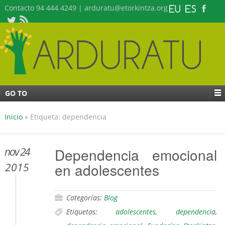
Contacto 94 444 4249 | arduratu@etorkintza.org
GO TO
Inicio
»
Etiqueta: dependencia
nov 24
Dependencia emocional
en adolescentes
2015
Categorías:
Blog
Etiquetas:
adolescentes
,
dependencia
,