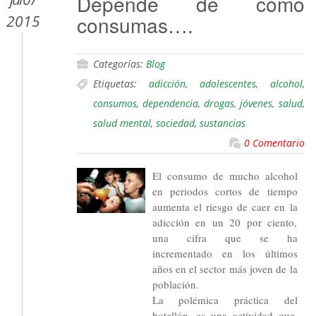
Depende de cómo
consumas….
2015
Categorías:
Blog
Etiquetas:
adicción
,
adolescentes
,
alcohol
,
consumos
,
dependencia
,
drogas
,
jóvenes
,
salud
,
salud mental
,
sociedad
,
sustancias
0 Comentario
El consumo de mucho alcohol
en periodos cortos de tiempo
aumenta el riesgo de caer en la
adicción en un 20 por ciento,
una cifra que se ha
incrementado en los últimos
años en el sector más joven de la
población.
La polémica práctica del
botellón, es una actividad que,