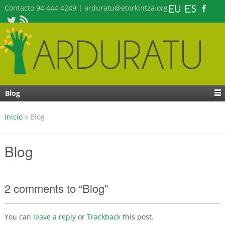
Contacto 94 444 4249 | arduratu@etorkintza.org
Blog
Inicio
»
Blog
Blog
2 comments to “Blog”
You can
leave a reply
or
Trackback
this post.