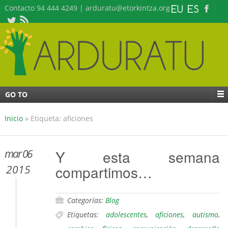
Contacto 94 444 4249 | arduratu@etorkintza.org
GO TO
Inicio
»
Etiqueta: aficiones
mar 06
Y esta semana
compartimos…
2015
Categorías:
Blog
Etiquetas:
adolescentes
,
aficiones
,
autismo
,