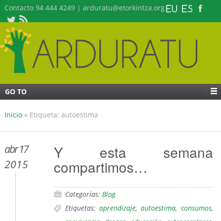
Contacto 94 444 4249 | arduratu@etorkintza.org
GO TO
Inicio
»
Etiqueta: autoestima
abr 17
Y esta semana
compartimos…
2015
Categorías:
Blog
Etiquetas:
aprendizaje
,
autoestima
,
consumos
,