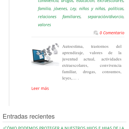
convivencia
,
drogas
,
educación
,
extraescolares
,
familia
,
jóvenes
,
Ley
,
niños y niñas
,
políticas
,
relaciones familiares
,
separación/divorcio
,
valores
0 Comentario
Autoestima, trastornos del
aprendizaje, valores de la
juventud actual, actividades
extraescolares, convivencia
familiar, drogas, consumos,
leyes,… .
Leer más
Entradas recientes
¿CÓMO PODEMOS PROTEGER A NUESTROS HIJOS E HIJAS DE LA