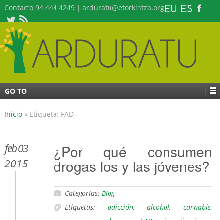
Contacto 94 444 4249 | arduratu@etorkintza.org
GO TO
Inicio
»
Etiqueta: FAD
feb 03
¿Por qué consumen
drogas los y las jóvenes?
2015
Categorías:
Blog
Etiquetas:
adicción
,
alcohol
,
cannabis
,