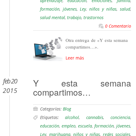
aprendizaje
,
educación
,
emociones
,
familia
,
formación
,
jóvenes
,
Ley
,
niños y niñas
,
salud
,
salud mental
,
trabajo
,
trastornos
0 Comentario
Otra entrega de «Y esta semana
compartimos…».
Leer más
feb 20
Y esta semana
compartimos…
2015
Categorías:
Blog
Etiquetas:
alcohol
,
cannabis
,
conciencia
,
educación
,
empleo
,
escuela
,
formación
,
jóvenes
,
Ley
,
marihuana
,
niños y niñas
,
redes sociales
,