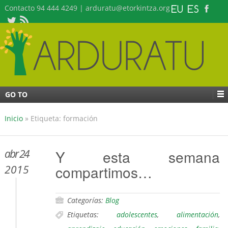
Contacto 94 444 4249 | arduratu@etorkintza.org
GO TO
Inicio
»
Etiqueta: formación
abr 24
Y esta semana
compartimos…
2015
Categorías:
Blog
Etiquetas:
adolescentes
,
alimentación
,