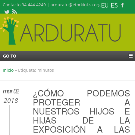
Contacto 94 444 4249 | arduratu@etorkintza.org
GO TO
Inicio
»
Etiqueta: minutos
mar 02
¿CÓMO PODEMOS
PROTEGER A
2018
NUESTROS HIJOS E
HIJAS DE LA
EXPOSICIÓN A LAS