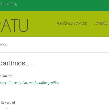
kintza.org
¿QUIÉNES SOMOS?
CONSÚL
imos….
partimos….
 Elkartea
sarrollo evolutivo
,
moda
,
niños y niñas
 la verdad