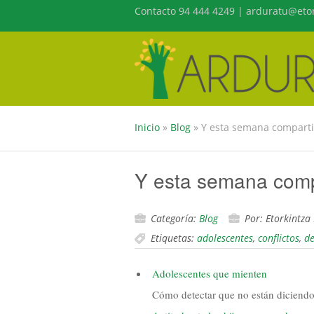
Contacto 94 444 4249 | arduratu@etor
Inicio
»
Blog
»
Y esta semana compart
Y esta semana com
Categoría:
Blog
Por: Etorkintza
Etiquetas:
adolescentes
,
conflictos
,
de
Adolescentes que mienten
Cómo detectar que no están diciendo