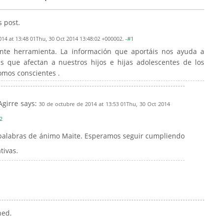
s post.
014 at 13:48 01Thu, 30 Oct 2014 13:48:02 +000002.
-#1
ante herramienta. La información que aportáis nos ayuda a
as que afectan a nuestros hijos e hijas adolescentes de los
omos conscientes .
Agirre
says:
30 de octubre de 2014 at 13:53 01Thu, 30 Oct 2014
2
 palabras de ánimo Maite. Esperamos seguir cumpliendo
tivas.
hed.