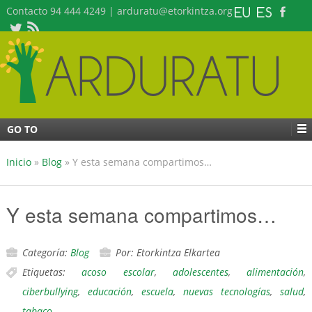
Contacto 94 444 4249 | arduratu@etorkintza.org
GO TO
Inicio
»
Blog
»
Y esta semana compartimos…
Y esta semana compartimos…
Categoría:
Blog
Por: Etorkintza Elkartea
Etiquetas:
acoso escolar
,
adolescentes
,
alimentación
,
ciberbullying
,
educación
,
escuela
,
nuevas tecnologías
,
salud
,
tabaco