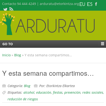
Contacto 94 444 4249 | arduratu@etorkintza.org
GO TO
Inicio
»
Blog
»
Y esta semana compartimos…
Y esta semana compartimos…
Categoría:
Blog
Por: Etorkintza Elkartea
Etiquetas:
alcohol
,
educación
,
fiestas
,
prevención
,
redes sociales
,
reducción de riesgos