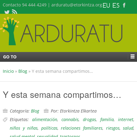
Contacto 94 444 4249 | arduratu@etorkintza.org
GO TO
Inicio
»
Blog
»
Y esta semana compartimos…
Y esta semana compartimos…
Categoría:
Blog
Por: Etorkintza Elkartea
Etiquetas:
alimentación
,
cannabis
,
drogas
,
familia
,
internet
,
niños y niñas
,
políticas
,
relaciones familiares
,
riesgos
,
salud
,
salud mental
,
sexualidad
,
trastornos