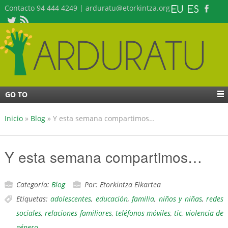
Contacto 94 444 4249 | arduratu@etorkintza.org
GO TO
Inicio
»
Blog
»
Y esta semana compartimos…
Y esta semana compartimos…
Categoría:
Blog
Por: Etorkintza Elkartea
Etiquetas:
adolescentes
,
educación
,
familia
,
niños y niñas
,
redes
sociales
,
relaciones familiares
,
teléfonos móviles
,
tic
,
violencia de
género