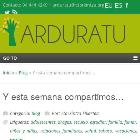
Contacto 94 444 4249 | arduratu@etorkintza.org
GO TO
Inicio
»
Blog
»
Y esta semana compartimos…
Y esta semana compartimos…
Categoría:
Blog
Por: Etorkintza Elkartea
Etiquetas:
adolescentes
,
drogas
,
escuela
,
estudiar
,
familia
,
fumar
,
niños y niñas
,
relaciones familiares
,
salud
,
tabaco
,
vacaciones
,
verano