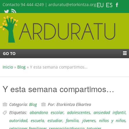
Contacto 94 444 4249 | arduratu@etorkintza.org
GO TO
Inicio
»
Blog
»
Y esta semana compartimos…
Y esta semana compartimos…
Categoría:
Blog
Por: Etorkintza Elkartea
Etiquetas:
abandono escolar
,
adolescentes
,
ansiedad infantil
,
autoridad
,
escuela
,
estudiar
,
familia
,
jóvenes
,
niños y niñas
,
relaciones familiares
,
separación/divorcio
,
tatuajes