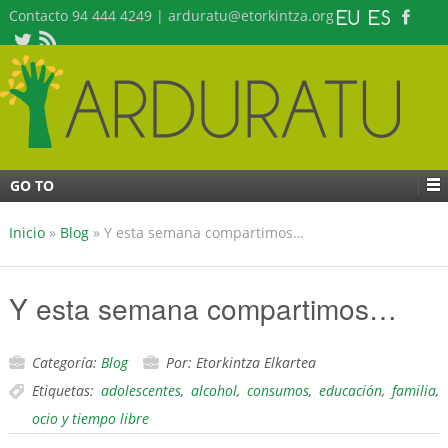
Contacto 94 444 4249 | arduratu@etorkintza.org
GO TO
Inicio
»
Blog
»
Y esta semana compartimos…
Y esta semana compartimos…
Categoría:
Blog
Por: Etorkintza Elkartea
Etiquetas:
adolescentes
,
alcohol
,
consumos
,
educación
,
familia
,
ocio y tiempo libre