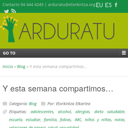
Contacto 94 444 4249 | arduratu@etorkintza.org
GO TO
Inicio
»
Blog
»
Y esta semana compartimos…
Y esta semana compartimos…
Categoría:
Blog
Por: Etorkintza Elkartea
Etiquetas:
adolescentes
,
alcohol
,
alergias
,
dieta saludable
,
escuela
,
estudiar
,
familia
,
fobias
,
IMC
,
niños y niñas
,
notas
,
relaciones de pareja
,
salud
,
sexualidad