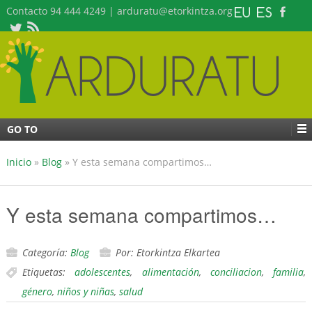
Contacto 94 444 4249 | arduratu@etorkintza.org
GO TO
Inicio
»
Blog
»
Y esta semana compartimos…
Y esta semana compartimos…
Categoría:
Blog
Por: Etorkintza Elkartea
Etiquetas:
adolescentes
,
alimentación
,
conciliacion
,
familia
,
género
,
niños y niñas
,
salud