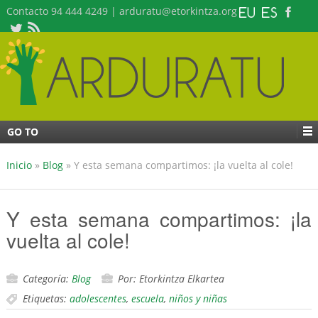
Contacto 94 444 4249 | arduratu@etorkintza.org
GO TO
Inicio
»
Blog
»
Y esta semana compartimos: ¡la vuelta al cole!
Y esta semana compartimos: ¡la
vuelta al cole!
Categoría:
Blog
Por: Etorkintza Elkartea
Etiquetas:
adolescentes
,
escuela
,
niños y niñas