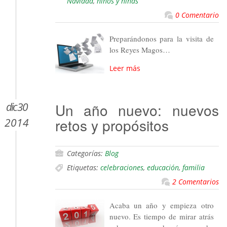
Navidad
,
niños y niñas
0 Comentario
Preparándonos para la visita de
los Reyes Magos…
Leer más
dic 30
Un año nuevo: nuevos
retos y propósitos
2014
Categorías:
Blog
Etiquetas:
celebraciones
,
educación
,
familia
2 Comentarios
Acaba un año y empieza otro
nuevo. Es tiempo de mirar atrás