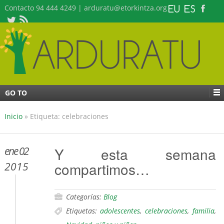
Contacto 94 444 4249 | arduratu@etorkintza.org
GO TO
Inicio
»
Etiqueta: celebraciones
ene 02
Y esta semana
compartimos…
2015
Categorías:
Blog
Etiquetas:
adolescentes
,
celebraciones
,
familia
,