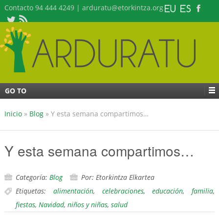
Contacto 94 444 4249 | arduratu@etorkintza.org
GO TO
Inicio
»
Blog
»
Y esta semana compartimos…
Y esta semana compartimos…
Categoría:
Blog
Por: Etorkintza Elkartea
Etiquetas:
alimentación
,
celebraciones
,
educación
,
familia
,
fiestas
,
Navidad
,
niños y niñas
,
salud