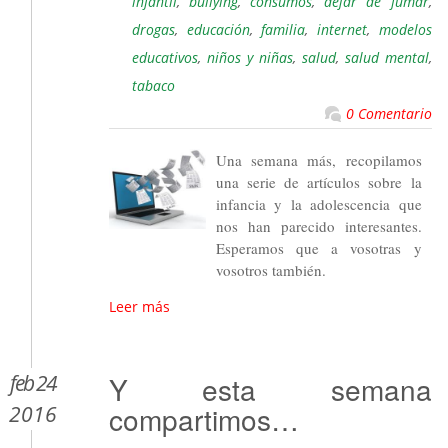
infantil
,
bullying
,
consumos
,
dejar de fumar
,
drogas
,
educación
,
familia
,
internet
,
modelos
educativos
,
niños y niñas
,
salud
,
salud mental
,
tabaco
0 Comentario
Una semana más, recopilamos
una serie de artículos sobre la
infancia y la adolescencia que
nos han parecido interesantes.
Esperamos que a vosotras y
vosotros también.
Leer más
feb 24
Y esta semana
compartimos…
2016