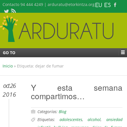
Contacto 94 444 4249 | arduratu@etorkintza.org
GO TO
Inicio
»
Etiqueta: dejar de fumar
oct 26
Y esta semana
compartimos…
2016
Categorías:
Blog
Etiquetas:
adolescentes
,
alcohol
,
ansiedad