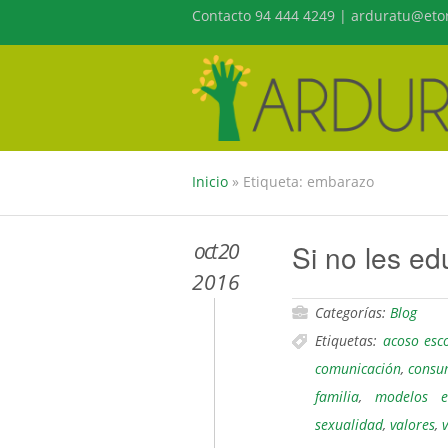
Contacto 94 444 4249 | arduratu@etor
Inicio
»
Etiqueta: embarazo
oct 20
Si no les e
2016
Categorías:
Blog
Etiquetas:
acoso esc
comunicación
,
consu
familia
,
modelos e
sexualidad
,
valores
,