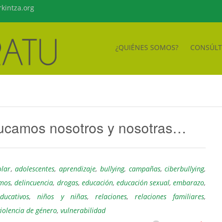
kintza.org
¿QUIÉNES SOMOS?
CONSÚL
ducamos nosotros y nosotras…
olar
,
adolescentes
,
aprendizaje
,
bullying
,
campañas
,
ciberbullying
,
mos
,
delincuencia
,
drogas
,
educación
,
educación sexual
,
embarazo
,
ducativos
,
niños y niñas
,
relaciones
,
relaciones familiares
,
violencia de género
,
vulnerabilidad