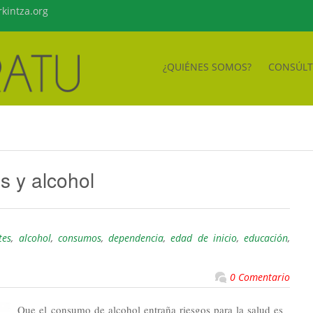
kintza.org
¿QUIÉNES SOMOS?
CONSÚL
s y alcohol
tes
,
alcohol
,
consumos
,
dependencia
,
edad de inicio
,
educación
,
0 Comentario
Que el consumo de alcohol entraña riesgos para la salud es