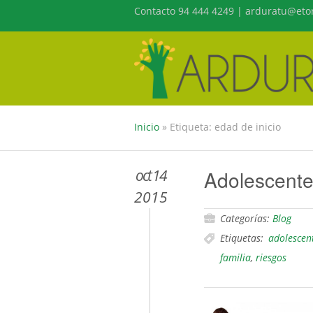
Contacto 94 444 4249 | arduratu@etor
Inicio
»
Etiqueta: edad de inicio
oct 14
Adolescente
2015
Categorías:
Blog
Etiquetas:
adolescen
familia
,
riesgos