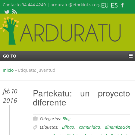
Contacto 94 444 4249 | arduratu@etorkintza.org
GO TO
Inicio
»
Etiqueta: juventud
feb 10
Partekatu: un proyecto
diferente
2016
Categorías:
Blog
Etiquetas:
Bilbao
,
comunidad
,
dinamización