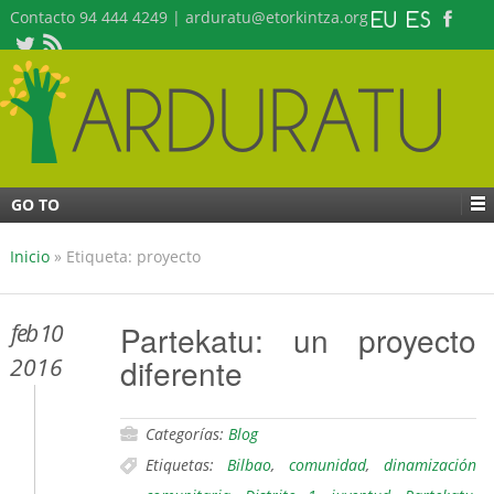
Contacto 94 444 4249 | arduratu@etorkintza.org
GO TO
Inicio
»
Etiqueta: proyecto
feb 10
Partekatu: un proyecto
diferente
2016
Categorías:
Blog
Etiquetas:
Bilbao
,
comunidad
,
dinamización