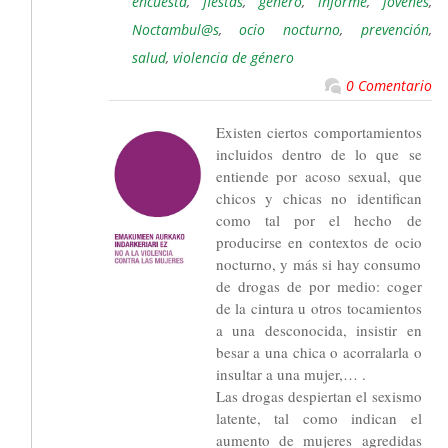
encuesta
,
fiestas
,
género
,
informe
,
jóvenes
,
Noctambul@s
,
ocio nocturno
,
prevención
,
salud
,
violencia de género
0 Comentario
Existen ciertos comportamientos
incluidos dentro de lo que se
entiende por acoso sexual, que
chicos y chicas no identifican
como tal por el hecho de
producirse en contextos de ocio
nocturno, y más si hay consumo
de drogas de por medio: coger
de la cintura u otros tocamientos
a una desconocida, insistir en
besar a una chica o acorralarla o
insultar a una mujer,… .
Las drogas despiertan el sexismo
latente, tal como indican el
aumento de mujeres agredidas