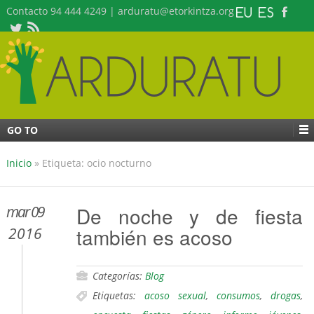
Contacto 94 444 4249 | arduratu@etorkintza.org
GO TO
Inicio
»
Etiqueta: ocio nocturno
mar 09
De noche y de fiesta
también es acoso
2016
Categorías:
Blog
Etiquetas:
acoso sexual
,
consumos
,
drogas
,