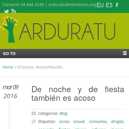
Contacto 94 444 4249 | arduratu@etorkintza.org
GO TO
Inicio
»
Etiqueta: Noctambul@s
mar 09
De noche y de fiesta
también es acoso
2016
Categorías:
Blog
Etiquetas:
acoso sexual
,
consumos
,
drogas
,