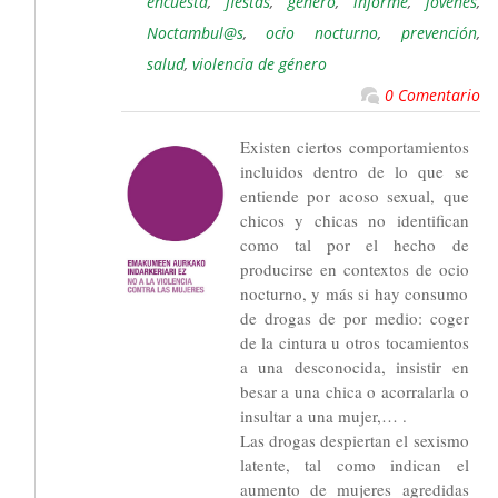
encuesta
,
fiestas
,
género
,
informe
,
jóvenes
,
Noctambul@s
,
ocio nocturno
,
prevención
,
salud
,
violencia de género
0 Comentario
Existen ciertos comportamientos
incluidos dentro de lo que se
entiende por acoso sexual, que
chicos y chicas no identifican
como tal por el hecho de
producirse en contextos de ocio
nocturno, y más si hay consumo
de drogas de por medio: coger
de la cintura u otros tocamientos
a una desconocida, insistir en
besar a una chica o acorralarla o
insultar a una mujer,… .
Las drogas despiertan el sexismo
latente, tal como indican el
aumento de mujeres agredidas