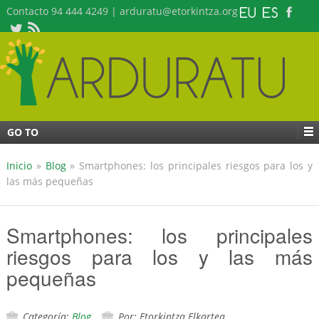
Contacto 94 444 4249 | arduratu@etorkintza.org
GO TO
Inicio
»
Blog
»
Smartphones: los principales riesgos para los y
las más pequeñas
Smartphones: los principales
riesgos para los y las más
pequeñas
Categoría:
Blog
Por: Etorkintza Elkartea